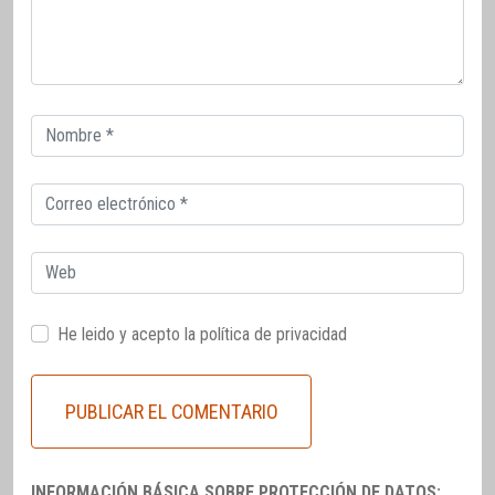
Correo
electrónico
Correo
electrónico
Web
He leido y acepto la
política de privacidad
INFORMACIÓN BÁSICA SOBRE PROTECCIÓN DE DATOS: