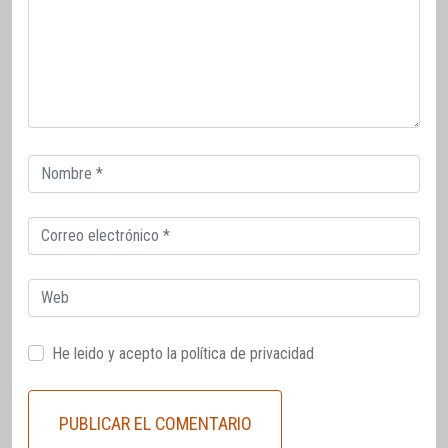
Correo
electrónico
Correo
electrónico
Web
He leido y acepto la
política de privacidad