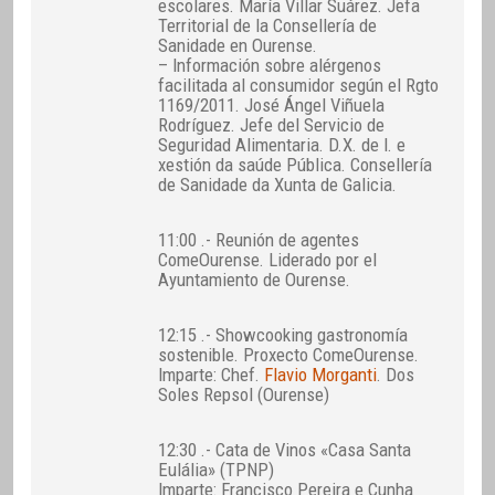
escolares. María Villar Suárez. Jefa
Territorial de la Consellería de
Sanidade en Ourense.
– Información sobre alérgenos
facilitada al consumidor según el Rgto
1169/2011. José Ángel Viñuela
Rodríguez. Jefe del Servicio de
Seguridad Alimentaria. D.X. de I. e
xestión da saúde Pública. Consellería
de Sanidade da Xunta de Galicia.
11:00 .- Reunión de agentes
ComeOurense. Liderado por el
Ayuntamiento de Ourense.
12:15 .- Showcooking gastronomía
sostenible. Proxecto ComeOurense.
Imparte: Chef.
Flavio Morganti
. Dos
Soles Repsol (Ourense)
12:30 .- Cata de Vinos «Casa Santa
Eulália» (TPNP)
Imparte: Francisco Pereira e Cunha