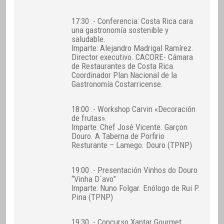
17:30 .- Conferencia: Costa Rica cara
una gastronomía sostenible y
saludable.
Imparte: Alejandro Madrigal Ramírez.
Director executivo. CACORE- Cámara
de Restaurantes de Costa Rica.
Coordinador Plan Nacional de la
Gastronomía Costarricense.
18:00 .- Workshop Carvin «Decoración
de frutas».
Imparte: Chef José Vicente. Garçon
Douro. A Taberna de Porfirio
Resturante – Lamego. Douro (TPNP)
19:00 .- Presentación Vinhos do Douro
“Vinha D´avo”
Imparte: Nuno Folgar. Enólogo de Rui P.
Pina (TPNP)
19:30 .- Concurso Xantar Gourmet.