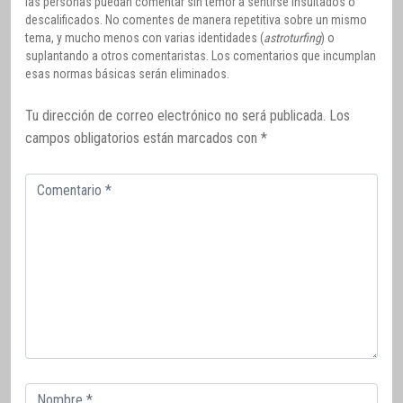
las personas puedan comentar sin temor a sentirse insultados o
descalificados. No comentes de manera repetitiva sobre un mismo
tema, y mucho menos con varias identidades (
astroturfing
) o
suplantando a otros comentaristas. Los comentarios que incumplan
esas normas básicas serán eliminados.
Tu dirección de correo electrónico no será publicada.
Los
campos obligatorios están marcados con
*
Comentario
Correo