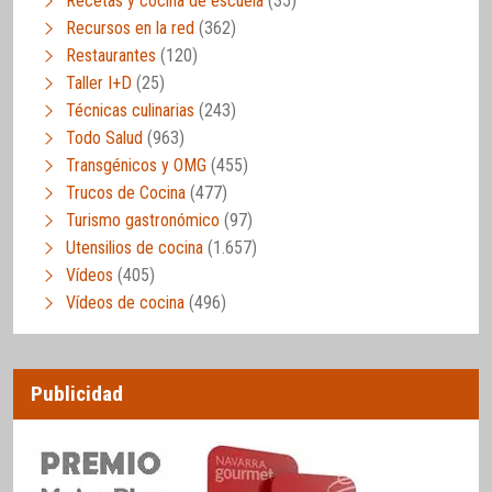
Recetas y cocina de escuela
(35)
Recursos en la red
(362)
Restaurantes
(120)
Taller I+D
(25)
Técnicas culinarias
(243)
Todo Salud
(963)
Transgénicos y OMG
(455)
Trucos de Cocina
(477)
Turismo gastronómico
(97)
Utensilios de cocina
(1.657)
Vídeos
(405)
Vídeos de cocina
(496)
Publicidad