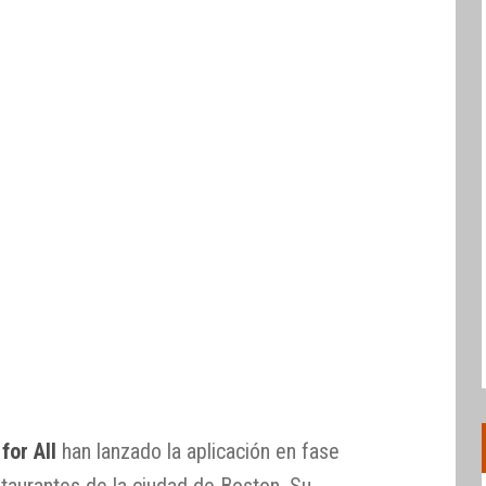
for All
han lanzado la aplicación en fase
estaurantes de la ciudad de Boston. Su