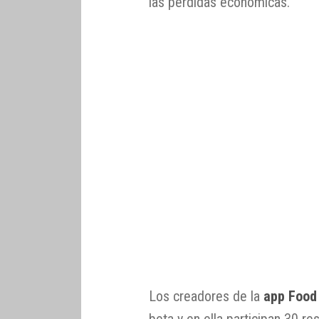
las pérdidas económicas.
Los creadores de la
app Food 
beta y en ella participan 30 r