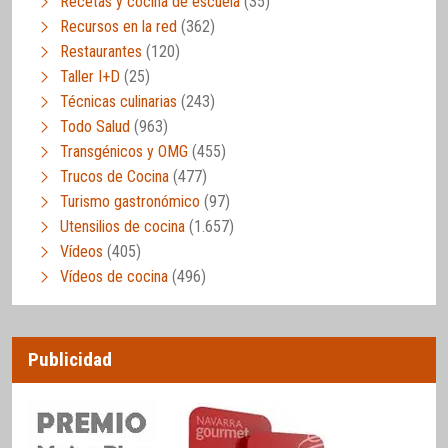
Recetas y cocina de escuela
(35)
Recursos en la red
(362)
Restaurantes
(120)
Taller I+D
(25)
Técnicas culinarias
(243)
Todo Salud
(963)
Transgénicos y OMG
(455)
Trucos de Cocina
(477)
Turismo gastronómico
(97)
Utensilios de cocina
(1.657)
Vídeos
(405)
Vídeos de cocina
(496)
Publicidad