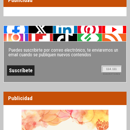
Publicidad
Puedes suscribirte por correo electrónico, te enviaremos un
email cuando se publiquen nuevos contenidos
114.111
SUSCRIPTORES
Publicidad