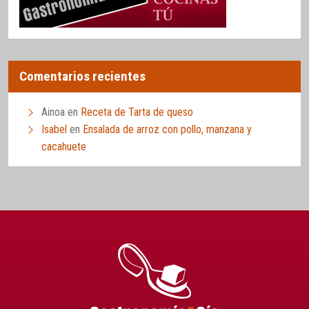
Comentarios recientes
Ainoa
en
Receta de Tarta de queso
Isabel
en
Ensalada de arroz con pollo, manzana y
cacahuete