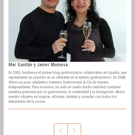
Mar Gavilán y Javier Muniesa
En 2005, fundamos el primer blog gastronómico colaborativo en España, que
rápidamente se convirtió en un referente en el ámbito gastronómico. En 2008,
dimos un paso adelante y creamos Gastronomía & Cía de manera
independiente. Para nosotros, ha sido un sueño hecho realidad combinar
nuestras pasiones por la gastronomía, la creatividad y la divulgación. Ahora
nuestro objetivo es inspirar, informar, deleitar y conectar con todos los
entusiastas de la cocina.