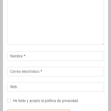
Correo
electrónico
Correo
electrónico
Web
He leido y acepto la
política de privacidad