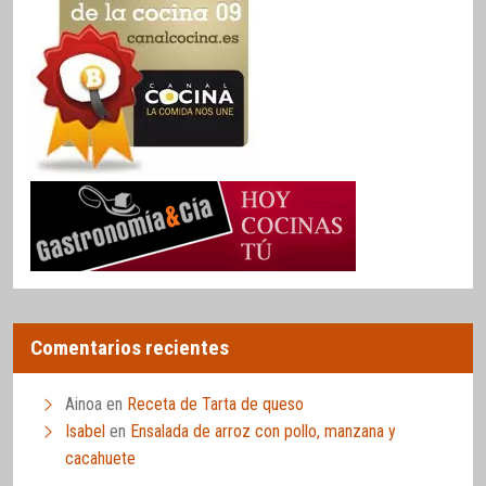
Comentarios recientes
Ainoa
en
Receta de Tarta de queso
Isabel
en
Ensalada de arroz con pollo, manzana y
cacahuete