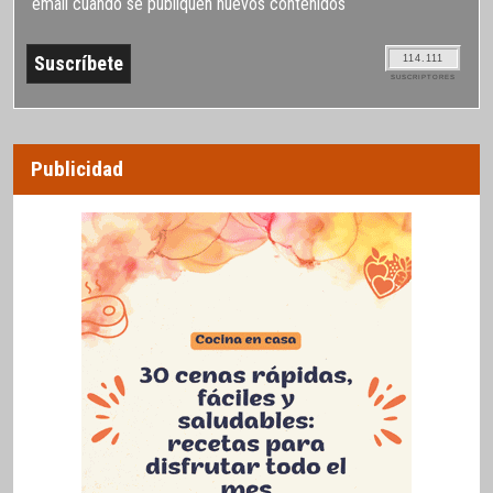
email cuando se publiquen nuevos contenidos
114.111
SUSCRIPTORES
Publicidad