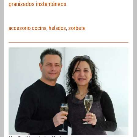
granizados instantáneos
.
accesorio cocina
,
helados
,
sorbete