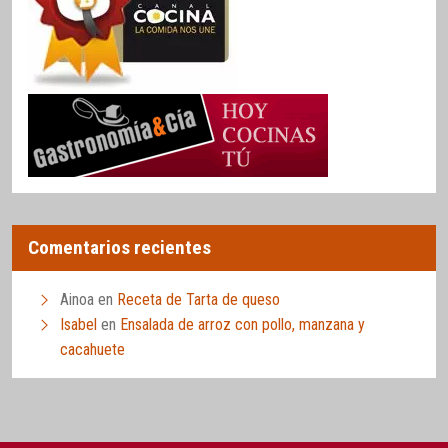
Comentarios recientes
Ainoa
en
Receta de Tarta de queso
Isabel
en
Ensalada de arroz con pollo, manzana y
cacahuete