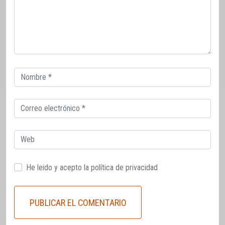
Correo
electrónico
Correo
electrónico
Web
He leido y acepto la
política de privacidad