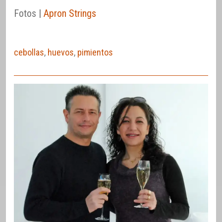
Fotos |
Apron Strings
cebollas
,
huevos
,
pimientos