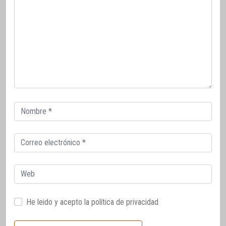
Correo
electrónico
Correo
electrónico
Web
He leido y acepto la
política de privacidad