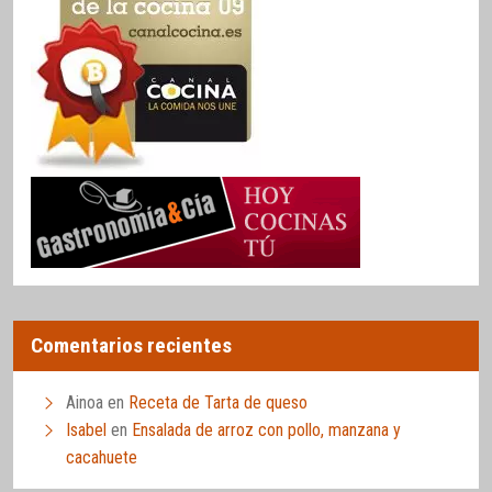
Comentarios recientes
Ainoa
en
Receta de Tarta de queso
Isabel
en
Ensalada de arroz con pollo, manzana y
cacahuete