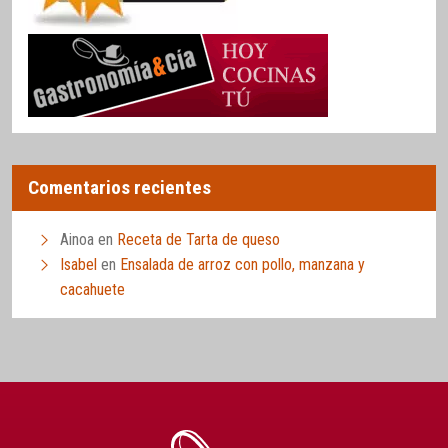
Comentarios recientes
Ainoa
en
Receta de Tarta de queso
Isabel
en
Ensalada de arroz con pollo, manzana y
cacahuete