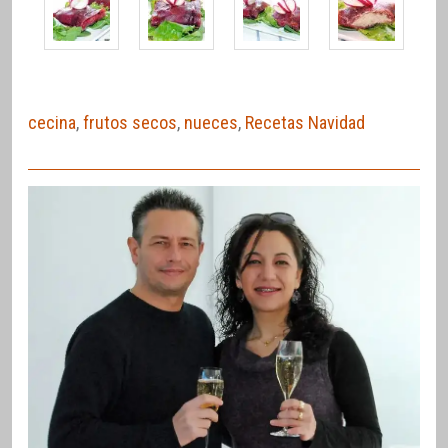
cecina
,
frutos secos
,
nueces
,
Recetas Navidad