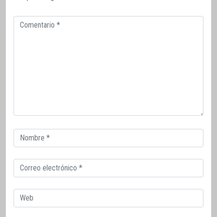
Comentario
Correo
electrónico
Correo
electrónico
Web