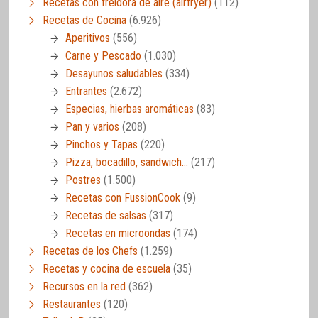
Recetas con freidora de aire (airfryer)
(112)
Recetas de Cocina
(6.926)
Aperitivos
(556)
Carne y Pescado
(1.030)
Desayunos saludables
(334)
Entrantes
(2.672)
Especias, hierbas aromáticas
(83)
Pan y varios
(208)
Pinchos y Tapas
(220)
Pizza, bocadillo, sandwich…
(217)
Postres
(1.500)
Recetas con FussionCook
(9)
Recetas de salsas
(317)
Recetas en microondas
(174)
Recetas de los Chefs
(1.259)
Recetas y cocina de escuela
(35)
Recursos en la red
(362)
Restaurantes
(120)