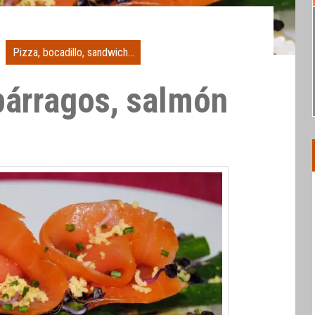
Pizza, bocadillo, sandwich...
párragos, salmón
e