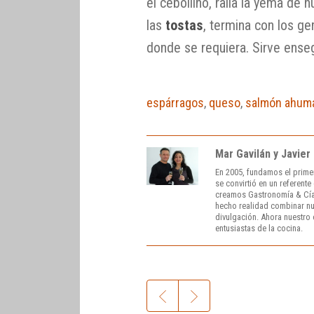
el cebollino, ralla la yema de
las
tostas
, termina con los g
donde se requiera. Sirve ense
espárragos
,
queso
,
salmón ahum
Mar Gavilán y Javier
En 2005, fundamos el prime
se convirtió en un referent
creamos Gastronomía & Cía
hecho realidad combinar nue
divulgación. Ahora nuestro o
entusiastas de la cocina.