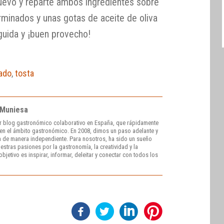
 huevo y reparte ambos ingredientes sobre
erminados y unas gotas de aceite de oliva
guida y ¡buen provecho!
ado
,
tosta
 Muniesa
r blog gastronómico colaborativo en España, que rápidamente
e en el ámbito gastronómico. En 2008, dimos un paso adelante y
 de manera independiente. Para nosotros, ha sido un sueño
stras pasiones por la gastronomía, la creatividad y la
bjetivo es inspirar, informar, deleitar y conectar con todos los