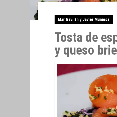
Mar Gavilán y Javier Muniesa
Tosta de es
y queso bri