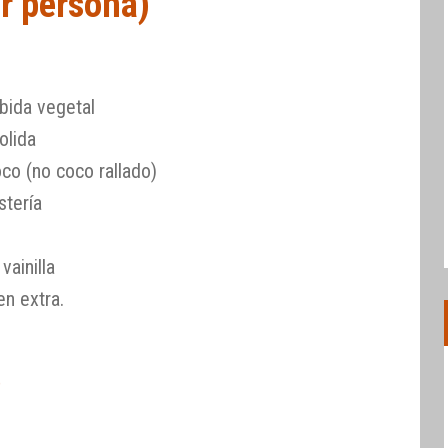
or persona)
bida vegetal
olida
co (no coco rallado)
stería
vainilla
en extra.
)