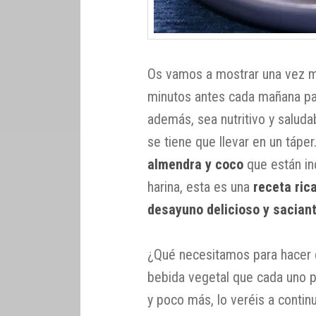
Os vamos a mostrar una vez m
minutos antes cada mañana par
además, sea nutritivo y saluda
se tiene que llevar en un táp
almendra y coco
que están inc
harina, esta es una
receta ric
desayuno delicioso y sacian
¿Qué necesitamos para hacer es
bebida vegetal que cada uno p
y poco más, lo veréis a contin