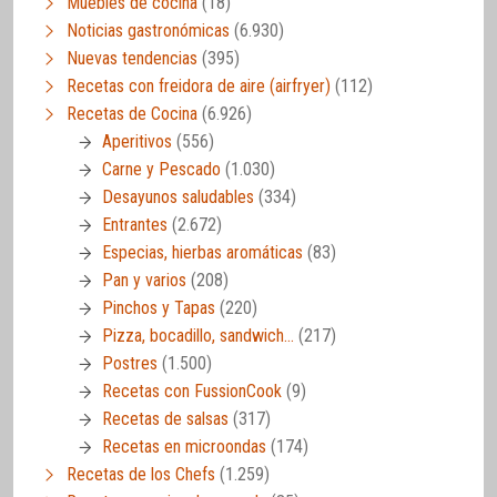
Muebles de cocina
(18)
Noticias gastronómicas
(6.930)
Nuevas tendencias
(395)
Recetas con freidora de aire (airfryer)
(112)
Recetas de Cocina
(6.926)
Aperitivos
(556)
Carne y Pescado
(1.030)
Desayunos saludables
(334)
Entrantes
(2.672)
Especias, hierbas aromáticas
(83)
Pan y varios
(208)
Pinchos y Tapas
(220)
Pizza, bocadillo, sandwich…
(217)
Postres
(1.500)
Recetas con FussionCook
(9)
Recetas de salsas
(317)
Recetas en microondas
(174)
Recetas de los Chefs
(1.259)