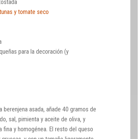
tostada
tunas y tomate seco
a
queñas para la decoración (y
 la berenjena asada, añade 40 gramos de
o, sal, pimienta y aceite de oliva, y
a fina y homogénea. El resto del queso
y gruesas, y con un tamaño ligeramente