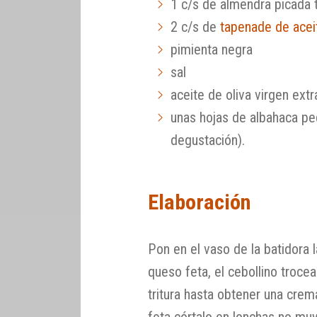
1 c/s de almendra picada 
2 c/s de
tapenade de acei
pimienta negra
sal
aceite de oliva virgen extr
unas hojas de albahaca pe
degustación).
Elaboración
Pon en el vaso de la batidora
queso feta, el cebollino trocead
tritura hasta obtener una crem
feta córtalo en lonchas no mu