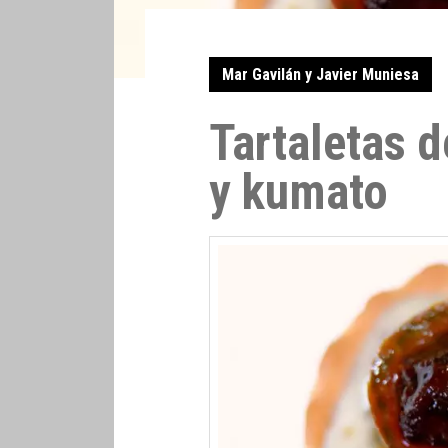
Mar Gavilán y Javier Muniesa
Tartaletas d
y kumato