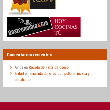
Comentarios recientes
Ainoa
en
Receta de Tarta de queso
Isabel
en
Ensalada de arroz con pollo, manzana y
cacahuete