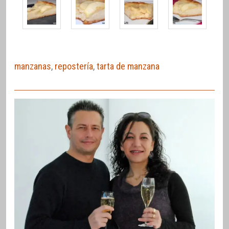
manzanas
,
repostería
,
tarta de manzana