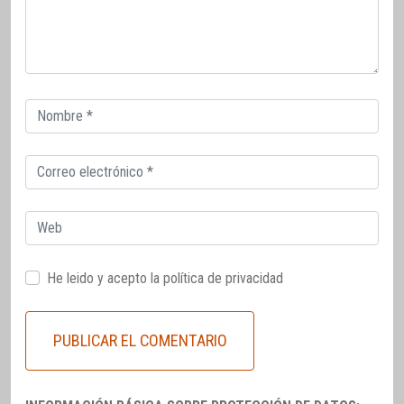
Correo
electrónico
Correo
electrónico
Web
He leido y acepto la
política de privacidad