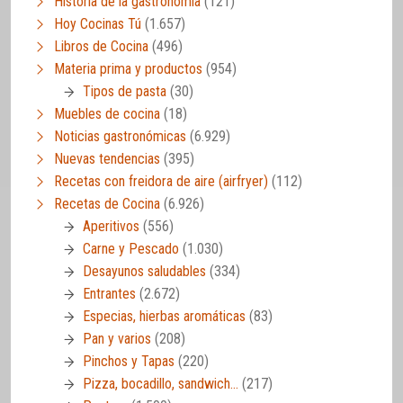
Historia de la gastronomía
(121)
Hoy Cocinas Tú
(1.657)
Libros de Cocina
(496)
Materia prima y productos
(954)
Tipos de pasta
(30)
Muebles de cocina
(18)
Noticias gastronómicas
(6.929)
Nuevas tendencias
(395)
Recetas con freidora de aire (airfryer)
(112)
Recetas de Cocina
(6.926)
Aperitivos
(556)
Carne y Pescado
(1.030)
Desayunos saludables
(334)
Entrantes
(2.672)
Especias, hierbas aromáticas
(83)
Pan y varios
(208)
Pinchos y Tapas
(220)
Pizza, bocadillo, sandwich…
(217)