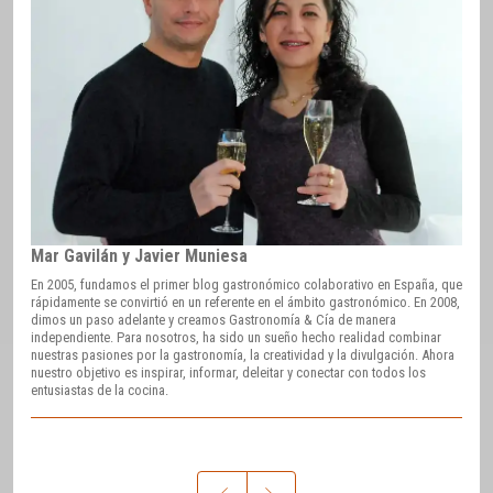
Mar Gavilán y Javier Muniesa
En 2005, fundamos el primer blog gastronómico colaborativo en España, que
rápidamente se convirtió en un referente en el ámbito gastronómico. En 2008,
dimos un paso adelante y creamos Gastronomía & Cía de manera
independiente. Para nosotros, ha sido un sueño hecho realidad combinar
nuestras pasiones por la gastronomía, la creatividad y la divulgación. Ahora
nuestro objetivo es inspirar, informar, deleitar y conectar con todos los
entusiastas de la cocina.