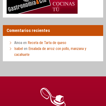
Comentarios recientes
Ainoa
en
Receta de Tarta de queso
Isabel
en
Ensalada de arroz con pollo, manzana y
cacahuete