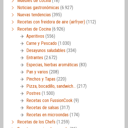
Muebles de cocina
(18)
Noticias gastronómicas
(6.927)
Nuevas tendencias
(395)
Recetas con freidora de aire (airfryer)
(112)
Recetas de Cocina
(6.926)
Aperitivos
(556)
Carne y Pescado
(1.030)
Desayunos saludables
(334)
Entrantes
(2.672)
Especias, hierbas aromáticas
(83)
Pan y varios
(208)
Pinchos y Tapas
(220)
Pizza, bocadillo, sandwich…
(217)
Postres
(1.500)
Recetas con FussionCook
(9)
Recetas de salsas
(317)
Recetas en microondas
(174)
Recetas de los Chefs
(1.259)