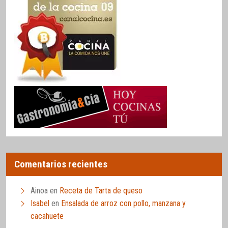
Comentarios recientes
Ainoa
en
Receta de Tarta de queso
Isabel
en
Ensalada de arroz con pollo, manzana y
cacahuete