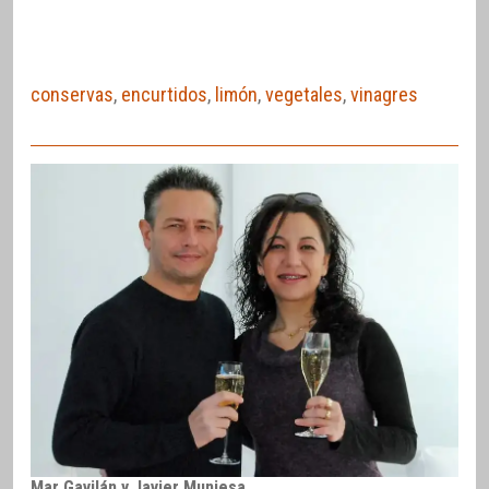
conservas
,
encurtidos
,
limón
,
vegetales
,
vinagres
Mar Gavilán y Javier Muniesa