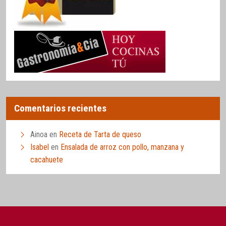
Comentarios recientes
Ainoa
en
Receta de Tarta de queso
Isabel
en
Ensalada de arroz con pollo, manzana y
cacahuete