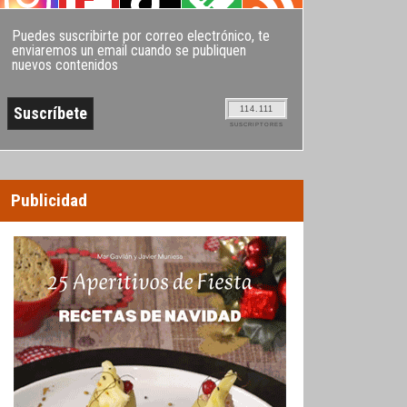
Puedes suscribirte por correo electrónico, te
enviaremos un email cuando se publiquen
nuevos contenidos
114.111
SUSCRIPTORES
Publicidad