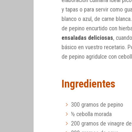
elaboración culinaria ideal pic
y tapas o para servir como gu
blanco o azul, de carne blan
de pepino encurtido con hier
ensaladas deliciosas
, cuando
básico en vuestro recetario. P
de pepino agridulce con cebol
Ingredientes
300 gramos de pepino
½ cebolla morada
200 gramos de vinagre d