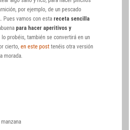
otear algo sano y rico, para hacer pinchos
arnición, por ejemplo, de un pescado
ca… Pues vamos con esta
receta sencilla
babuena
para hacer aperitivos y
 lo probéis, también se convertirá en un
or cierto,
en este post
tenéis otra versión
la morada.
e manzana