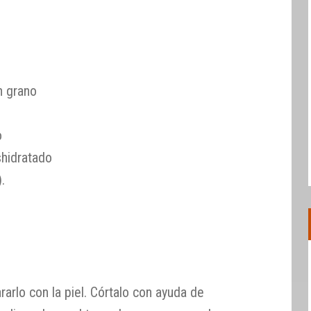
n grano
o
shidratado
).
rarlo con la piel. Córtalo con ayuda de