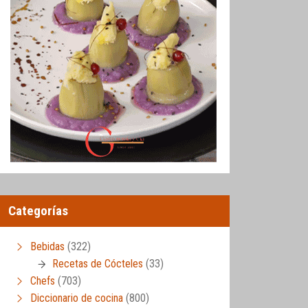
Categorías
Bebidas
(322)
Recetas de Cócteles
(33)
Chefs
(703)
Diccionario de cocina
(800)