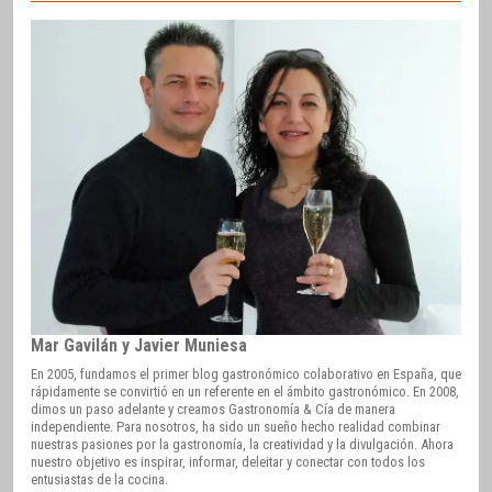
Mar Gavilán y Javier Muniesa
En 2005, fundamos el primer blog gastronómico colaborativo en España, que
rápidamente se convirtió en un referente en el ámbito gastronómico. En 2008,
dimos un paso adelante y creamos Gastronomía & Cía de manera
independiente. Para nosotros, ha sido un sueño hecho realidad combinar
nuestras pasiones por la gastronomía, la creatividad y la divulgación. Ahora
nuestro objetivo es inspirar, informar, deleitar y conectar con todos los
entusiastas de la cocina.