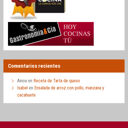
Comentarios recientes
Ainoa
en
Receta de Tarta de queso
Isabel
en
Ensalada de arroz con pollo, manzana y
cacahuete