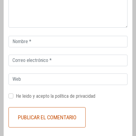
Correo
electrónico
Correo
electrónico
Web
He leido y acepto la
política de privacidad