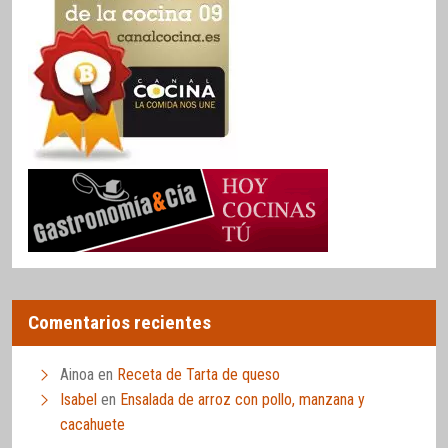
Comentarios recientes
Ainoa
en
Receta de Tarta de queso
Isabel
en
Ensalada de arroz con pollo, manzana y
cacahuete