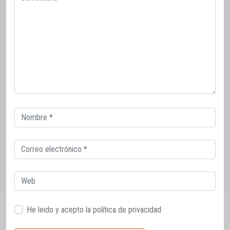
Correo
electrónico
Correo
electrónico
Web
He leido y acepto la
política de privacidad