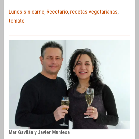
Lunes sin carne
,
Recetario
,
recetas vegetarianas
,
tomate
Mar Gavilán y Javier Muniesa