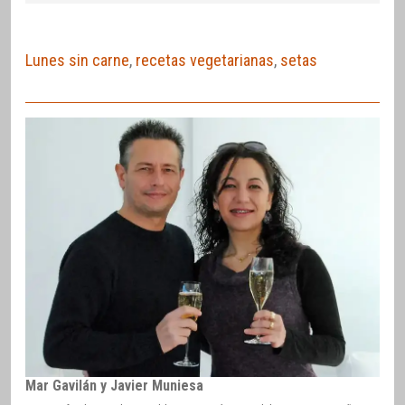
Lunes sin carne
,
recetas vegetarianas
,
setas
Mar Gavilán y Javier Muniesa