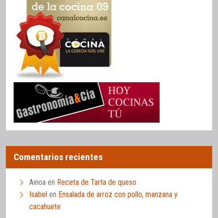
Comentarios recientes
Ainoa
en
Receta de Tarta de queso
Isabel
en
Ensalada de arroz con pollo, manzana y
cacahuete