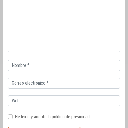
Correo
electrónico
Correo
electrónico
Web
He leido y acepto la
política de privacidad