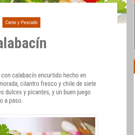
Carne y Pescado
alabacín
a con calabacín encurtido hecho en
orada, cilantro fresco y chile de siete
s dulces y picantes, y un buen juego
so a paso.