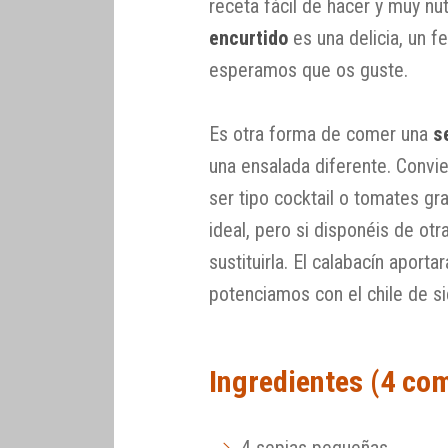
receta fácil de hacer y muy nut
encurtido
es una delicia, un f
esperamos que os guste.
Es otra forma de comer una
s
una ensalada diferente. Convi
ser tipo cocktail o tomates g
ideal, pero si disponéis de ot
sustituirla. El calabacín aport
potenciamos con el chile de s
Ingredientes (4 co
4 sepias pequeñas