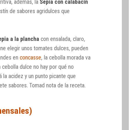
ritiva, además, la
Sepia con calabacín
estín de sabores agridulces que
epia a la plancha
con ensalada, claro,
ene elegir unos tomates dulces, pueden
randes en
concasse
, la cebolla morada va
ra cebolla dulce no hay por qué no
ará la acidez y un punto picante que
iete sabores. Tomad nota de la receta.
mensales)