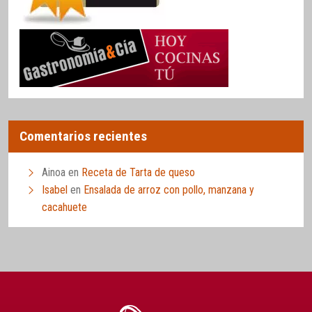
Comentarios recientes
Ainoa
en
Receta de Tarta de queso
Isabel
en
Ensalada de arroz con pollo, manzana y
cacahuete