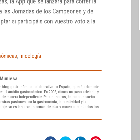
sas, la App que se lanzará para correr la
ta las Jornadas de los Campeones y de
tar si participáis con vuestro voto a la
onómicas
,
micología
 Muniesa
r blog gastronómico colaborativo en España, que rápidamente
e en el ámbito gastronómico. En 2008, dimos un paso adelante y
 de manera independiente. Para nosotros, ha sido un sueño
stras pasiones por la gastronomía, la creatividad y la
bjetivo es inspirar, informar, deleitar y conectar con todos los