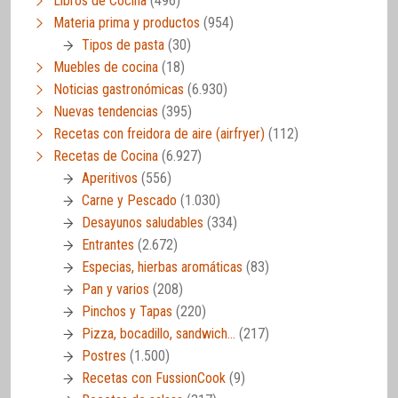
Libros de Cocina
(496)
Materia prima y productos
(954)
Tipos de pasta
(30)
Muebles de cocina
(18)
Noticias gastronómicas
(6.930)
Nuevas tendencias
(395)
Recetas con freidora de aire (airfryer)
(112)
Recetas de Cocina
(6.927)
Aperitivos
(556)
Carne y Pescado
(1.030)
Desayunos saludables
(334)
Entrantes
(2.672)
Especias, hierbas aromáticas
(83)
Pan y varios
(208)
Pinchos y Tapas
(220)
Pizza, bocadillo, sandwich…
(217)
Postres
(1.500)
Recetas con FussionCook
(9)