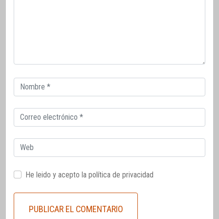
Correo
electrónico
Correo
electrónico
Web
He leido y acepto la
política de privacidad