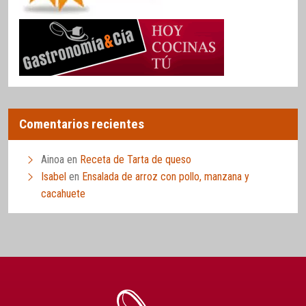
Comentarios recientes
Ainoa
en
Receta de Tarta de queso
Isabel
en
Ensalada de arroz con pollo, manzana y
cacahuete