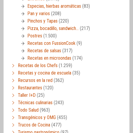
Especias, hierbas aromáticas
(83)
Pan y varios
(208)
Pinchos y Tapas
(220)
Pizza, bocadillo, sandwich…
(217)
Postres
(1.500)
Recetas con FussionCook
(9)
Recetas de salsas
(317)
Recetas en microondas
(174)
Recetas de los Chefs
(1.259)
Recetas y cocina de escuela
(35)
Recursos en la red
(362)
Restaurantes
(120)
Taller I+D
(25)
Técnicas culinarias
(243)
Todo Salud
(963)
Transgénicos y OMG
(455)
Trucos de Cocina
(477)
Turismo gastronómico
(97)