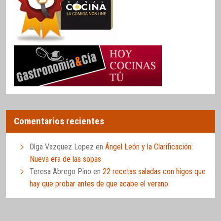
Comentarios recientes
Olga Vazquez Lopez
en
Ángel León y la Clarificación:
Nueva era de las sopas
Teresa Abrego Pino
en
22 recetas saladas con higos que
hay que probar antes de que acabe el verano