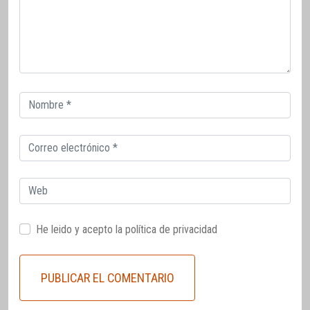
Correo
electrónico
Correo
electrónico
Web
He leido y acepto la
política de privacidad