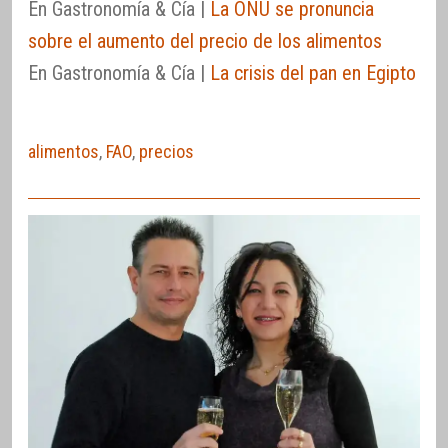
En Gastronomía & Cía |
La ONU se pronuncia
sobre el aumento del precio de los alimentos
En Gastronomía & Cía |
La crisis del pan en Egipto
alimentos
,
FAO
,
precios