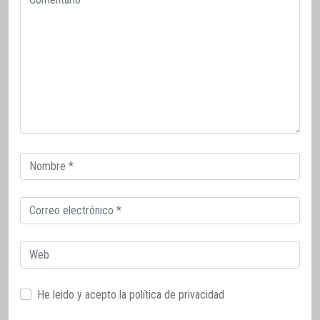
Correo
electrónico
Correo
electrónico
Web
He leido y acepto la
política de privacidad