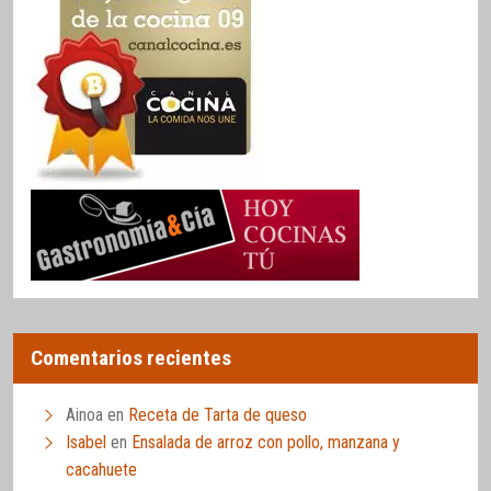
Comentarios recientes
Ainoa
en
Receta de Tarta de queso
Isabel
en
Ensalada de arroz con pollo, manzana y
cacahuete