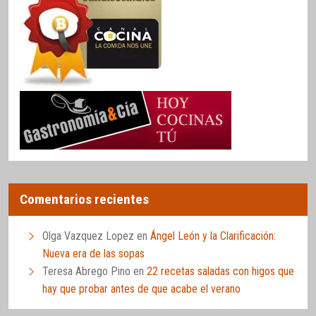
Comentarios recientes
Olga Vazquez Lopez
en
Ángel León y la Clarificación:
Nueva era de las sopas
Teresa Abrego Pino
en
22 recetas saladas con higos que
hay que probar antes de que acabe el verano