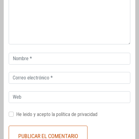
Correo
electrónico
Correo
electrónico
Web
He leido y acepto la
política de privacidad