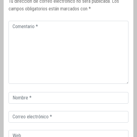
Tu dirección de correo electrónico no será publicada.
Los
campos obligatorios están marcados con
*
Comentario
Correo
electrónico
Correo
electrónico
Web