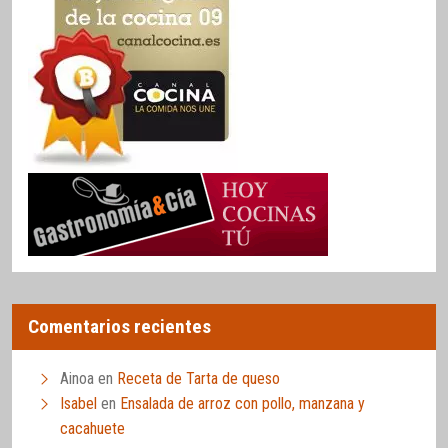
Comentarios recientes
Ainoa
en
Receta de Tarta de queso
Isabel
en
Ensalada de arroz con pollo, manzana y
cacahuete