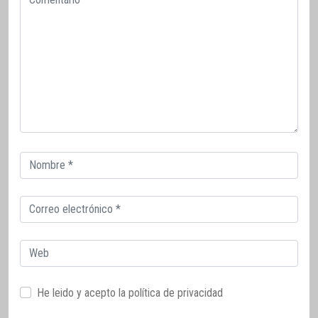
Correo
electrónico
Correo
electrónico
Web
He leido y acepto la
política de privacidad