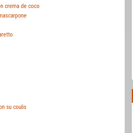
con crema de coco
 mascarpone
aretto
on su coulis