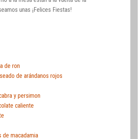
seamos unas ¡Felices Fiestas!
a de ron
aseado de arándanos rojos
cabra y persimon
olate caliente
te
o
es de macadamia