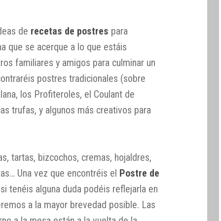
ideas de
recetas de postres
para
na que se acerque a lo que estáis
ros familiares y amigos para culminar un
ntraréis postres tradicionales (sobre
ana, los Profiteroles, el Coulant de
cas trufas, y algunos más creativos para
s, tartas, bizcochos, cremas, hojaldres,
ttas… Una vez que encontréis el
Postre de
si tenéis alguna duda podéis reflejarla en
eremos a la mayor brevedad posible. Las
no a la mesa están a la vuelta de la