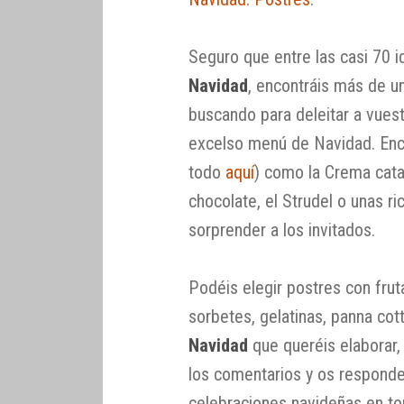
Seguro que entre las casi 70 
Navidad
, encontráis más de u
buscando para deleitar a vuest
excelso menú de Navidad. Enco
todo
aquí
) como la Crema catal
chocolate, el Strudel o unas ri
sorprender a los invitados.
Podéis elegir postres con fruta
sorbetes, gelatinas, panna co
Navidad
que queréis elaborar, 
los comentarios y os respond
celebraciones navideñas en tor