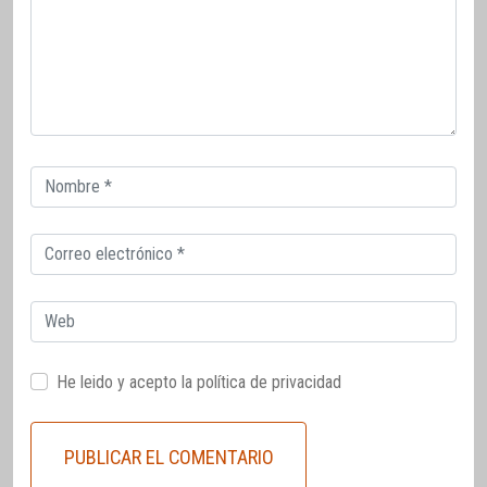
Correo
electrónico
Correo
electrónico
Web
He leido y acepto la
política de privacidad