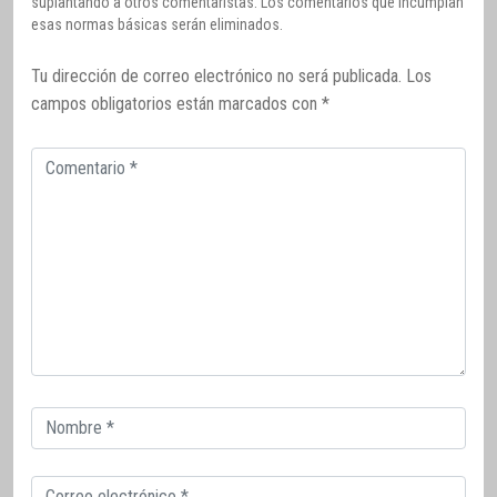
suplantando a otros comentaristas. Los comentarios que incumplan
esas normas básicas serán eliminados.
Tu dirección de correo electrónico no será publicada.
Los
campos obligatorios están marcados con
*
Comentario
Correo
electrónico
Correo