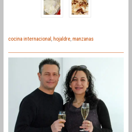
cocina internacional
,
hojaldre
,
manzanas