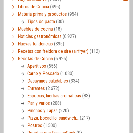
Libros de Cocina
(496)
Materia prima y productos
(954)
Tipos de pasta
(30)
Muebles de cocina
(18)
Noticias gastronómicas
(6.927)
Nuevas tendencias
(395)
Recetas con freidora de aire (airfryer)
(112)
Recetas de Cocina
(6.926)
Aperitivos
(556)
Carne y Pescado
(1.030)
Desayunos saludables
(334)
Entrantes
(2.672)
Especias, hierbas aromáticas
(83)
Pan y varios
(208)
Pinchos y Tapas
(220)
Pizza, bocadillo, sandwich…
(217)
Postres
(1.500)
Recetas con FussionCook
(9)