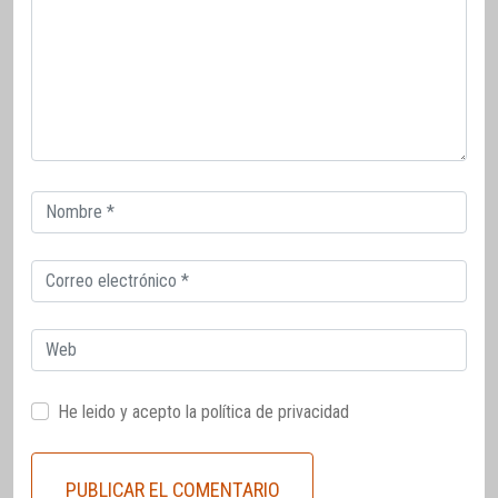
Correo
electrónico
Correo
electrónico
Web
He leido y acepto la
política de privacidad