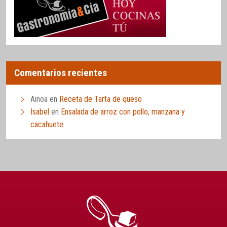
Comentarios recientes
Ainoa
en
Receta de Tarta de queso
Isabel
en
Ensalada de arroz con pollo, manzana y
cacahuete