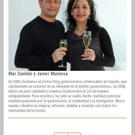
Mar Gavilán y Javier Muniesa
En 2005, fundamos el primer blog gastronómico colaborativo en España, que
rápidamente se convirtió en un referente en el ámbito gastronómico. En 2008,
dimos un paso adelante y creamos Gastronomía & Cía de manera
independiente. Para nosotros, ha sido un sueño hecho realidad combinar
nuestras pasiones por la gastronomía, la creatividad y la divulgación. Ahora
nuestro objetivo es inspirar, informar, deleitar y conectar con todos los
entusiastas de la cocina.