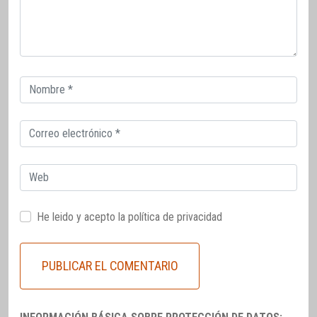
Correo
electrónico
Correo
electrónico
Web
He leido y acepto la
política de privacidad