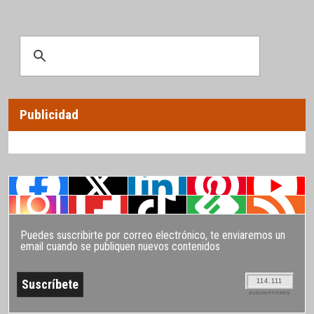
Publicidad
Puedes suscribirte por correo electrónico, te enviaremos un
email cuando se publiquen nuevos contenidos
114.111
SUSCRIPTORES