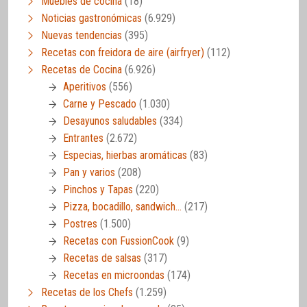
Muebles de cocina
(18)
Noticias gastronómicas
(6.929)
Nuevas tendencias
(395)
Recetas con freidora de aire (airfryer)
(112)
Recetas de Cocina
(6.926)
Aperitivos
(556)
Carne y Pescado
(1.030)
Desayunos saludables
(334)
Entrantes
(2.672)
Especias, hierbas aromáticas
(83)
Pan y varios
(208)
Pinchos y Tapas
(220)
Pizza, bocadillo, sandwich…
(217)
Postres
(1.500)
Recetas con FussionCook
(9)
Recetas de salsas
(317)
Recetas en microondas
(174)
Recetas de los Chefs
(1.259)