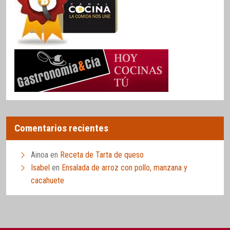
Comentarios recientes
Ainoa
en
Receta de Tarta de queso
Isabel
en
Ensalada de arroz con pollo, manzana y
cacahuete