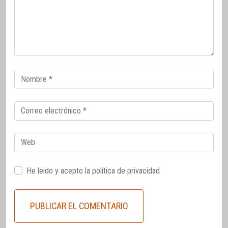
Correo
electrónico
Correo
electrónico
Web
He leido y acepto la
política de privacidad