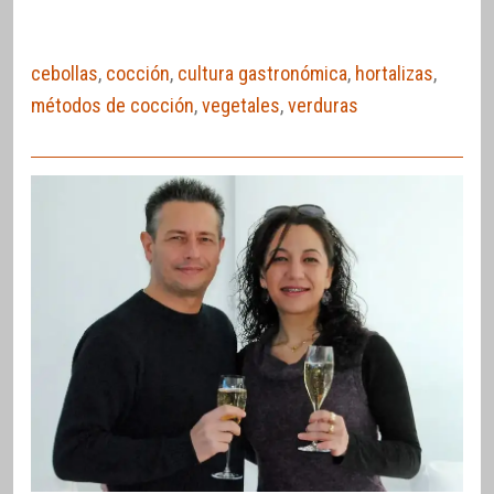
cebollas
,
cocción
,
cultura gastronómica
,
hortalizas
,
métodos de cocción
,
vegetales
,
verduras