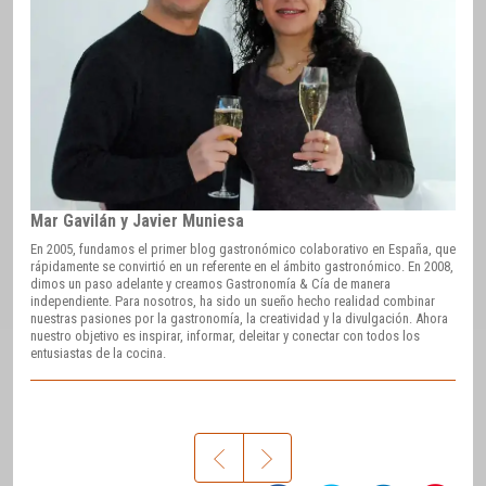
Mar Gavilán y Javier Muniesa
En 2005, fundamos el primer blog gastronómico colaborativo en España, que
rápidamente se convirtió en un referente en el ámbito gastronómico. En 2008,
dimos un paso adelante y creamos Gastronomía & Cía de manera
independiente. Para nosotros, ha sido un sueño hecho realidad combinar
nuestras pasiones por la gastronomía, la creatividad y la divulgación. Ahora
nuestro objetivo es inspirar, informar, deleitar y conectar con todos los
entusiastas de la cocina.