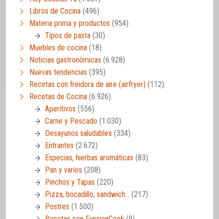
Libros de Cocina
(496)
Materia prima y productos
(954)
Tipos de pasta
(30)
Muebles de cocina
(18)
Noticias gastronómicas
(6.928)
Nuevas tendencias
(395)
Recetas con freidora de aire (airfryer)
(112)
Recetas de Cocina
(6.926)
Aperitivos
(556)
Carne y Pescado
(1.030)
Desayunos saludables
(334)
Entrantes
(2.672)
Especias, hierbas aromáticas
(83)
Pan y varios
(208)
Pinchos y Tapas
(220)
Pizza, bocadillo, sandwich…
(217)
Postres
(1.500)
Recetas con FussionCook
(9)