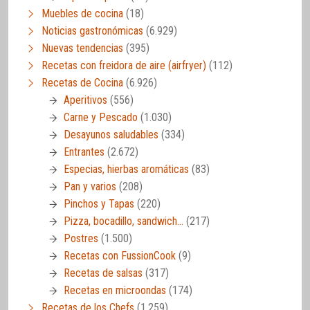
Muebles de cocina
(18)
Noticias gastronómicas
(6.929)
Nuevas tendencias
(395)
Recetas con freidora de aire (airfryer)
(112)
Recetas de Cocina
(6.926)
Aperitivos
(556)
Carne y Pescado
(1.030)
Desayunos saludables
(334)
Entrantes
(2.672)
Especias, hierbas aromáticas
(83)
Pan y varios
(208)
Pinchos y Tapas
(220)
Pizza, bocadillo, sandwich…
(217)
Postres
(1.500)
Recetas con FussionCook
(9)
Recetas de salsas
(317)
Recetas en microondas
(174)
Recetas de los Chefs
(1.259)