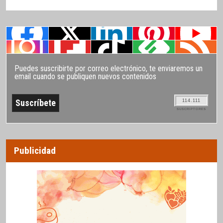
Puedes suscribirte por correo electrónico, te enviaremos un
email cuando se publiquen nuevos contenidos
114.111
SUSCRIPTORES
Publicidad