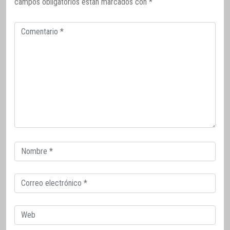
campos obligatorios están marcados con
*
Comentario
Correo
electrónico
Correo
electrónico
Web