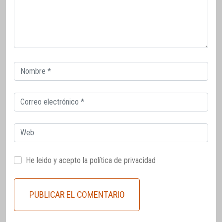
Correo
electrónico
Correo
electrónico
Web
He leido y acepto la
política de privacidad