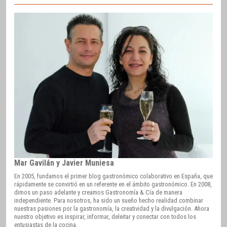
Mar Gavilán y Javier Muniesa
En 2005, fundamos el primer blog gastronómico colaborativo en España, que
rápidamente se convirtió en un referente en el ámbito gastronómico. En 2008,
dimos un paso adelante y creamos Gastronomía & Cía de manera
independiente. Para nosotros, ha sido un sueño hecho realidad combinar
nuestras pasiones por la gastronomía, la creatividad y la divulgación. Ahora
nuestro objetivo es inspirar, informar, deleitar y conectar con todos los
entusiastas de la cocina.