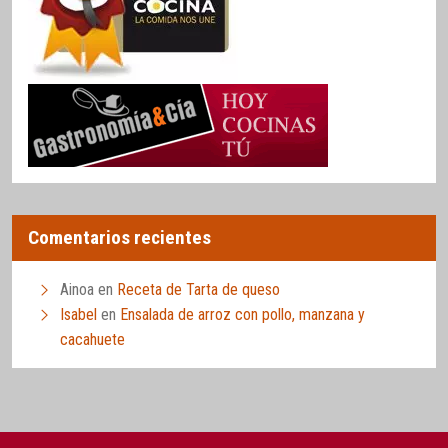
Comentarios recientes
Ainoa
en
Receta de Tarta de queso
Isabel
en
Ensalada de arroz con pollo, manzana y
cacahuete