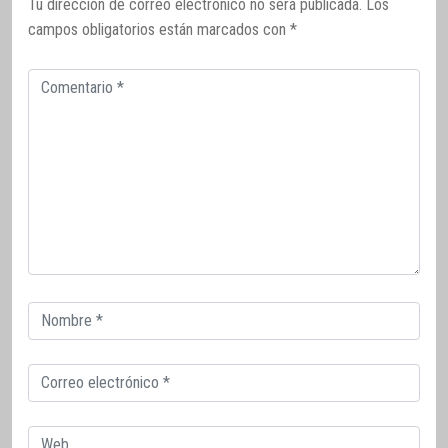
Tu dirección de correo electrónico no será publicada.
Los
campos obligatorios están marcados con
*
Comentario
Correo
electrónico
Correo
electrónico
Web